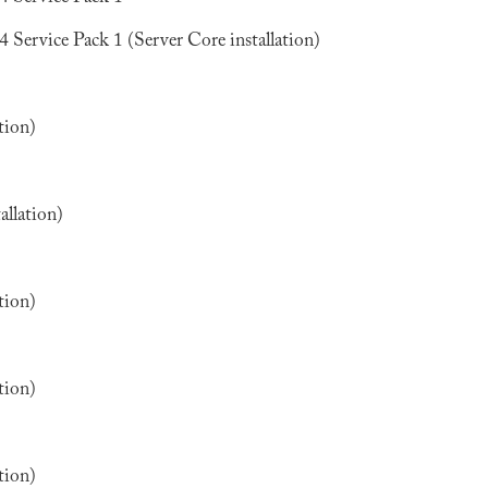
Service Pack 1 (Server Core installation)
tion)
llation)
tion)
tion)
tion)