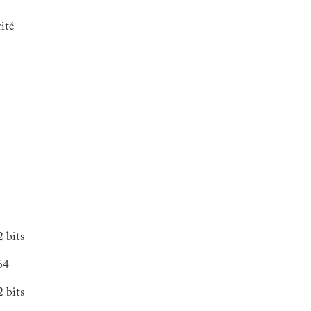
ité
 bits
64
 bits