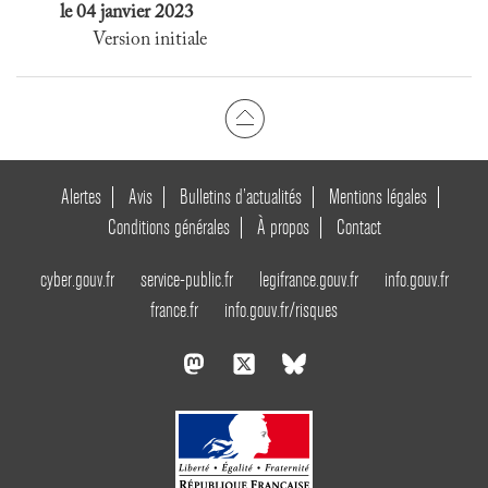
le 04 janvier 2023
Version initiale
Alertes
Avis
Bulletins d’actualités
Mentions légales
Conditions générales
À propos
Contact
cyber.gouv.fr
service-public.fr
legifrance.gouv.fr
info.gouv.fr
france.fr
info.gouv.fr/risques