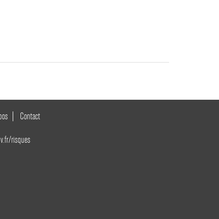
pos
Contact
v.fr/risques