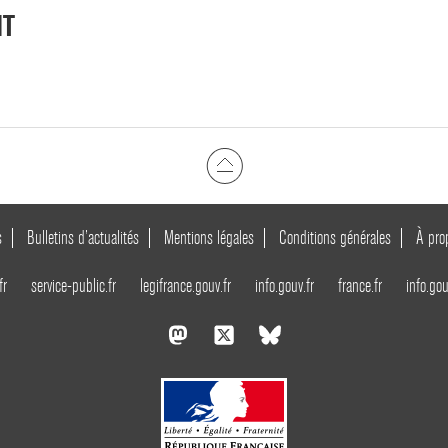
NT
s
Bulletins d’actualités
Mentions légales
Conditions générales
À pro
fr
service-public.fr
legifrance.gouv.fr
info.gouv.fr
france.fr
info.gou