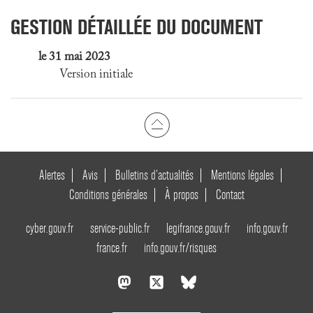
GESTION DÉTAILLÉE DU DOCUMENT
le 31 mai 2023
Version initiale
Alertes
Avis
Bulletins d’actualités
Mentions légales
Conditions générales
À propos
Contact
cyber.gouv.fr
service-public.fr
legifrance.gouv.fr
info.gouv.fr
france.fr
info.gouv.fr/risques