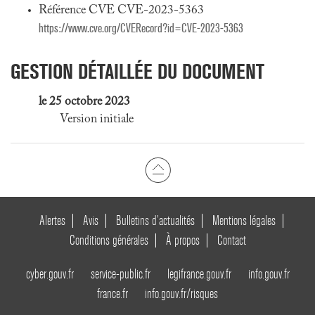
Référence CVE CVE-2023-5363
https://www.cve.org/CVERecord?id=CVE-2023-5363
GESTION DÉTAILLÉE DU DOCUMENT
le 25 octobre 2023
Version initiale
Alertes
Avis
Bulletins d’actualités
Mentions légales
Conditions générales
À propos
Contact
cyber.gouv.fr
service-public.fr
legifrance.gouv.fr
info.gouv.fr
france.fr
info.gouv.fr/risques