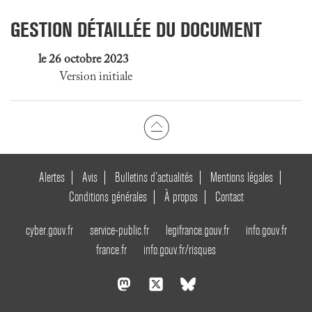
GESTION DÉTAILLÉE DU DOCUMENT
le 26 octobre 2023
Version initiale
Alertes
Avis
Bulletins d’actualités
Mentions légales
Conditions générales
À propos
Contact
cyber.gouv.fr
service-public.fr
legifrance.gouv.fr
info.gouv.fr
france.fr
info.gouv.fr/risques