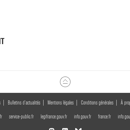
NT
s
Bulletins d’actualités
Mentions légales
Conditions générales
À pro
fr
service-public.fr
legifrance.gouv.fr
info.gouv.fr
france.fr
info.gou