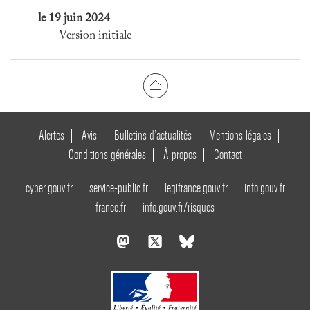
le 19 juin 2024
Version initiale
Alertes
Avis
Bulletins d’actualités
Mentions légales
Conditions générales
À propos
Contact
cyber.gouv.fr
service-public.fr
legifrance.gouv.fr
info.gouv.fr
france.fr
info.gouv.fr/risques