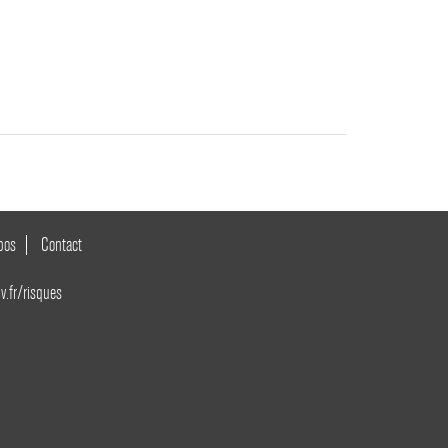
pos
Contact
v.fr/risques