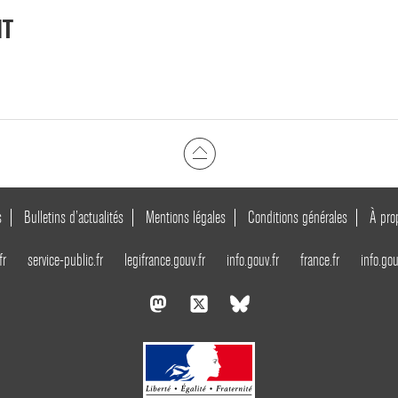
NT
s
Bulletins d’actualités
Mentions légales
Conditions générales
À pro
fr
service-public.fr
legifrance.gouv.fr
info.gouv.fr
france.fr
info.gou