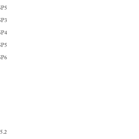
SP5
SP3
SP4
SP5
SP6
5.2