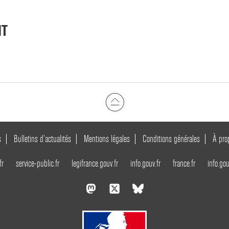
NT
s
Bulletins d’actualités
Mentions légales
Conditions générales
À pro
fr
service-public.fr
legifrance.gouv.fr
info.gouv.fr
france.fr
info.gou