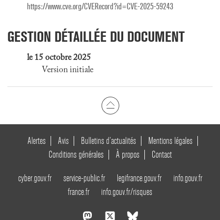
https://www.cve.org/CVERecord?id=CVE-2025-59243
GESTION DÉTAILLÉE DU DOCUMENT
le 15 octobre 2025
Version initiale
Alertes
Avis
Bulletins d’actualités
Mentions légales
Conditions générales
À propos
Contact
cyber.gouv.fr
service-public.fr
legifrance.gouv.fr
info.gouv.fr
france.fr
info.gouv.fr/risques