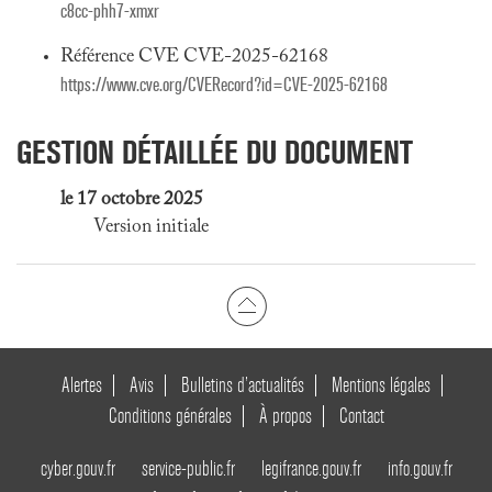
c8cc-phh7-xmxr
Référence CVE CVE-2025-62168
https://www.cve.org/CVERecord?id=CVE-2025-62168
GESTION DÉTAILLÉE DU DOCUMENT
le 17 octobre 2025
Version initiale
Alertes
Avis
Bulletins d’actualités
Mentions légales
Conditions générales
À propos
Contact
cyber.gouv.fr
service-public.fr
legifrance.gouv.fr
info.gouv.fr