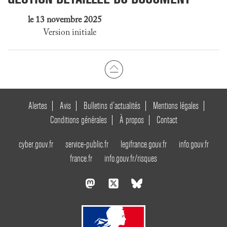
le 13 novembre 2025
Version initiale
Alertes
Avis
Bulletins d’actualités
Mentions légales
Conditions générales
À propos
Contact
cyber.gouv.fr
service-public.fr
legifrance.gouv.fr
info.gouv.fr
france.fr
info.gouv.fr/risques