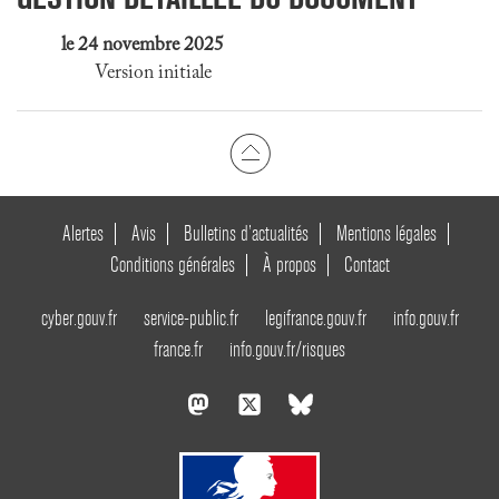
le 24 novembre 2025
Version initiale
Alertes
Avis
Bulletins d’actualités
Mentions légales
Conditions générales
À propos
Contact
cyber.gouv.fr
service-public.fr
legifrance.gouv.fr
info.gouv.fr
france.fr
info.gouv.fr/risques