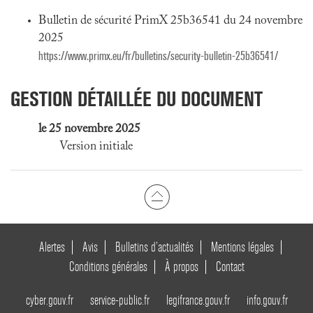
Bulletin de sécurité PrimX 25b36541 du 24 novembre
2025
https://www.primx.eu/fr/bulletins/security-bulletin-25b36541/
GESTION DÉTAILLÉE DU DOCUMENT
le 25 novembre 2025
Version initiale
Alertes
Avis
Bulletins d’actualités
Mentions légales
Conditions générales
À propos
Contact
cyber.gouv.fr
service-public.fr
legifrance.gouv.fr
info.gouv.fr