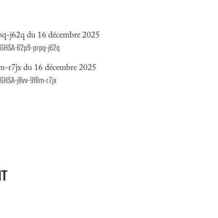
pq-j62q du 16 décembre 2025
es/GHSA-62p9-prpq-j62q
m-r7jx du 16 décembre 2025
s/GHSA-j8vv-9f8m-r7jx
NT