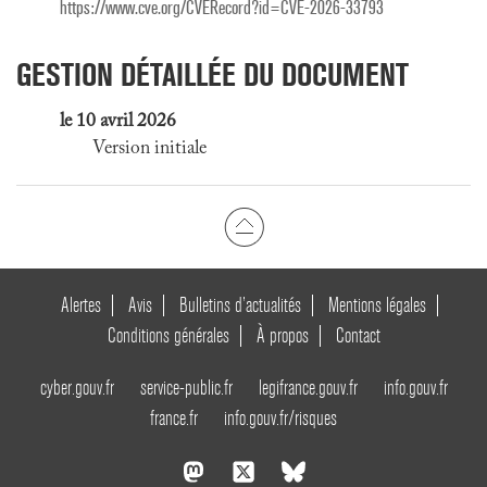
https://www.cve.org/CVERecord?id=CVE-2026-33793
GESTION DÉTAILLÉE DU DOCUMENT
le 10 avril 2026
Version initiale
Alertes
Avis
Bulletins d’actualités
Mentions légales
Conditions générales
À propos
Contact
cyber.gouv.fr
service-public.fr
legifrance.gouv.fr
info.gouv.fr
france.fr
info.gouv.fr/risques