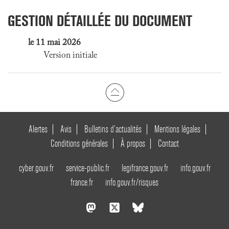
GESTION DÉTAILLÉE DU DOCUMENT
le 11 mai 2026
Version initiale
Alertes
Avis
Bulletins d’actualités
Mentions légales
Conditions générales
À propos
Contact
cyber.gouv.fr
service-public.fr
legifrance.gouv.fr
info.gouv.fr
france.fr
info.gouv.fr/risques