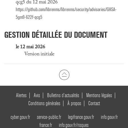
qcg5 du 12 mai 2026
https://github.com/librenms/librenms/security/advisories/GHSA-
5gm9-622f-qcg5
GESTION DÉTAILLÉE DU DOCUMENT
le 12 mai 2026
Version initiale
Alertes
Avis
Bulletins d’actualités
Mentions légales
Conditions générales
À propos
Contact
cyber.gouv.fr
service-public.fr
legifrance.gouv.fr
info.gouv.fr
france.fr
info.gouv.fr/risques