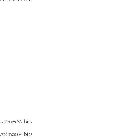
 de ce document.
ystèmes 32 bits
ystèmes 64 bits