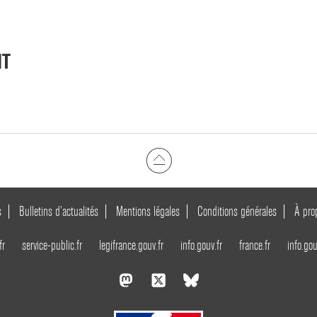
NT
s
Bulletins d’actualités
Mentions légales
Conditions générales
À pro
fr
service-public.fr
legifrance.gouv.fr
info.gouv.fr
france.fr
info.gou