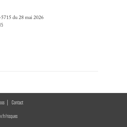
m-5715 du 28 mai 2026
15
pos
Contact
v.fr/risques