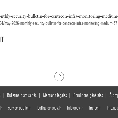
onthly-security-bulletin-for-centreon-infra-monitoring-mediu
s-64/may-2026-monthly-security-bulletin-for-centreon-infra-monitoring-medium-57
NT
s
Bulletins d’actualités
Mentions légales
Conditions générales
À pro
fr
service-public.fr
legifrance.gouv.fr
info.gouv.fr
france.fr
info.gou