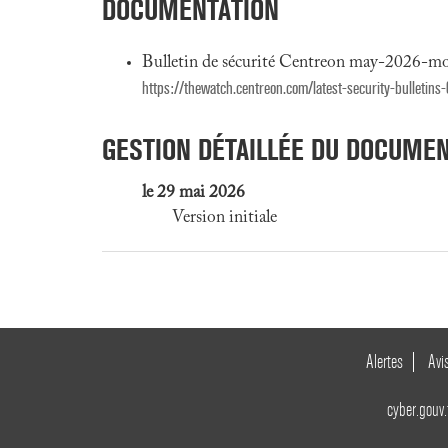
DOCUMENTATION
Bulletin de sécurité Centreon may-2026-m
https://thewatch.centreon.com/latest-security-bulletin
GESTION DÉTAILLÉE DU DOCUME
le 29 mai 2026
Version initiale
Alertes
Avi
cyber.gouv.