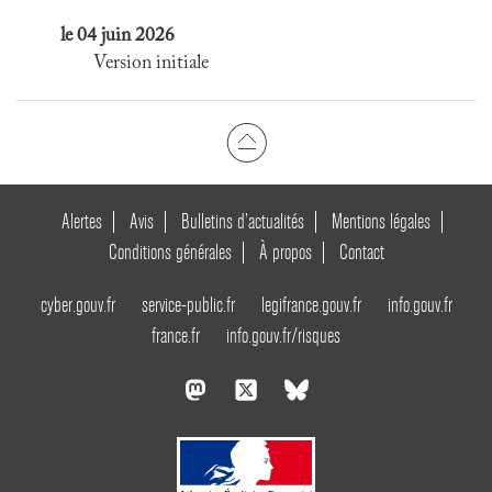
le 04 juin 2026
Version initiale
Alertes
Avis
Bulletins d’actualités
Mentions légales
Conditions générales
À propos
Contact
cyber.gouv.fr
service-public.fr
legifrance.gouv.fr
info.gouv.fr
france.fr
info.gouv.fr/risques