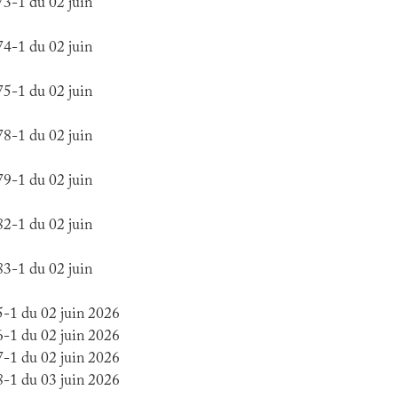
3-1 du 02 juin
4-1 du 02 juin
5-1 du 02 juin
8-1 du 02 juin
9-1 du 02 juin
2-1 du 02 juin
3-1 du 02 juin
-1 du 02 juin 2026
-1 du 02 juin 2026
-1 du 02 juin 2026
-1 du 03 juin 2026