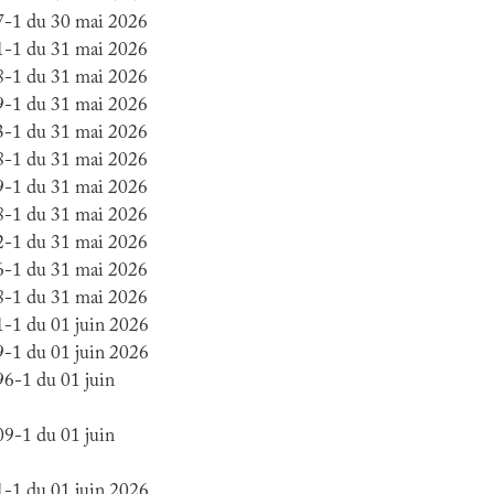
-1 du 30 mai 2026
-1 du 31 mai 2026
-1 du 31 mai 2026
-1 du 31 mai 2026
-1 du 31 mai 2026
-1 du 31 mai 2026
-1 du 31 mai 2026
-1 du 31 mai 2026
-1 du 31 mai 2026
-1 du 31 mai 2026
-1 du 31 mai 2026
-1 du 01 juin 2026
-1 du 01 juin 2026
6-1 du 01 juin
9-1 du 01 juin
-1 du 01 juin 2026