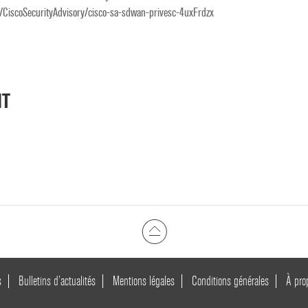
t/CiscoSecurityAdvisory/cisco-sa-sdwan-privesc-4uxFrdzx
NT
s
Bulletins d’actualités
Mentions légales
Conditions générales
À pro