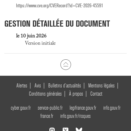
https://www.cve.org/CVERecord?id=CVE-2026-45591
GESTION DÉTAILLÉE DU DOCUMENT
le 10 juin 2026
Version initiale
Alertes
Avis
Bulletins d’actualités
Mentions légales
Conditions générales
À propos
Contact
cyber.gouv.fr
service-public.fr
legifrance.gouv.fr
info.gouv.fr
france.fr
info.gouv.fr/risques