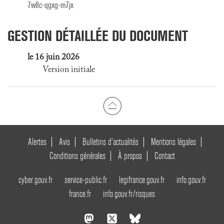
7w8c-qgxg-m7jx
GESTION DÉTAILLÉE DU DOCUMENT
le 16 juin 2026
Version initiale
Alertes
Avis
Bulletins d’actualités
Mentions légales
Conditions générales
À propos
Contact
cyber.gouv.fr
service-public.fr
legifrance.gouv.fr
info.gouv.fr
france.fr
info.gouv.fr/risques