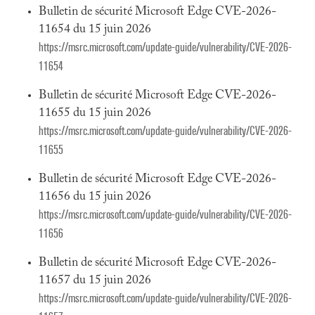
Bulletin de sécurité Microsoft Edge CVE-2026-
11654 du 15 juin 2026
https://msrc.microsoft.com/update-guide/vulnerability/CVE-2026-
11654
Bulletin de sécurité Microsoft Edge CVE-2026-
11655 du 15 juin 2026
https://msrc.microsoft.com/update-guide/vulnerability/CVE-2026-
11655
Bulletin de sécurité Microsoft Edge CVE-2026-
11656 du 15 juin 2026
https://msrc.microsoft.com/update-guide/vulnerability/CVE-2026-
11656
Bulletin de sécurité Microsoft Edge CVE-2026-
11657 du 15 juin 2026
https://msrc.microsoft.com/update-guide/vulnerability/CVE-2026-