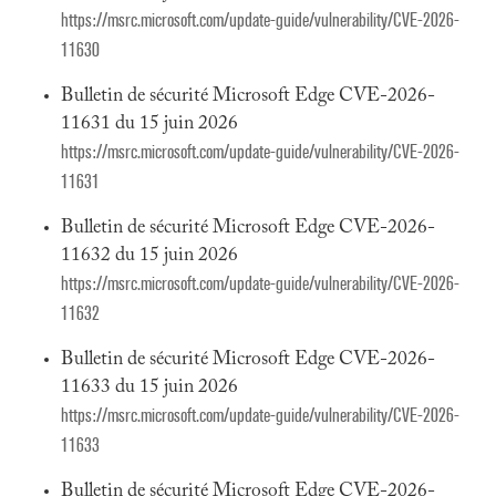
https://msrc.microsoft.com/update-guide/vulnerability/CVE-2026-
11630
Bulletin de sécurité Microsoft Edge CVE-2026-
11631 du 15 juin 2026
https://msrc.microsoft.com/update-guide/vulnerability/CVE-2026-
11631
Bulletin de sécurité Microsoft Edge CVE-2026-
11632 du 15 juin 2026
https://msrc.microsoft.com/update-guide/vulnerability/CVE-2026-
11632
Bulletin de sécurité Microsoft Edge CVE-2026-
11633 du 15 juin 2026
https://msrc.microsoft.com/update-guide/vulnerability/CVE-2026-
11633
Bulletin de sécurité Microsoft Edge CVE-2026-