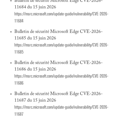
Bulletin de sécurité Microsoft Edge CVE-2026-
11684 du 15 juin 2026
https://msrc.microsoft.com/update-guide/vulnerability/CVE-2026-
11684
Bulletin de sécurité Microsoft Edge CVE-2026-
11685 du 15 juin 2026
https://msrc.microsoft.com/update-guide/vulnerability/CVE-2026-
11685
Bulletin de sécurité Microsoft Edge CVE-2026-
11686 du 15 juin 2026
https://msrc.microsoft.com/update-guide/vulnerability/CVE-2026-
11686
Bulletin de sécurité Microsoft Edge CVE-2026-
11687 du 15 juin 2026
https://msrc.microsoft.com/update-guide/vulnerability/CVE-2026-
11687