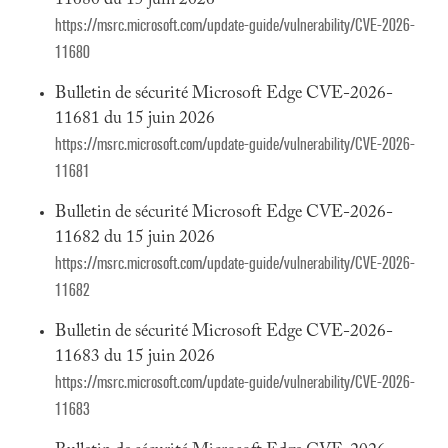
11680 du 15 juin 2026
https://msrc.microsoft.com/update-guide/vulnerability/CVE-2026-
11680
Bulletin de sécurité Microsoft Edge CVE-2026-
11681 du 15 juin 2026
https://msrc.microsoft.com/update-guide/vulnerability/CVE-2026-
11681
Bulletin de sécurité Microsoft Edge CVE-2026-
11682 du 15 juin 2026
https://msrc.microsoft.com/update-guide/vulnerability/CVE-2026-
11682
Bulletin de sécurité Microsoft Edge CVE-2026-
11683 du 15 juin 2026
https://msrc.microsoft.com/update-guide/vulnerability/CVE-2026-
11683