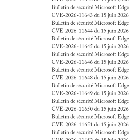
CVE-2026-11642 du 15 juin 2026
Bulletin de sécurité Microsoft Edge
CVE-2026-11643 du 15 juin 2026
Bulletin de sécurité Microsoft Edge
CVE-2026-11644 du 15 juin 2026
Bulletin de sécurité Microsoft Edge
CVE-2026-11645 du 15 juin 2026
Bulletin de sécurité Microsoft Edge
CVE-2026-11646 du 15 juin 2026
Bulletin de sécurité Microsoft Edge
CVE-2026-11648 du 15 juin 2026
Bulletin de sécurité Microsoft Edge
CVE-2026-11649 du 15 juin 2026
Bulletin de sécurité Microsoft Edge
CVE-2026-11650 du 15 juin 2026
Bulletin de sécurité Microsoft Edge
CVE-2026-11651 du 15 juin 2026
Bulletin de sécurité Microsoft Edge