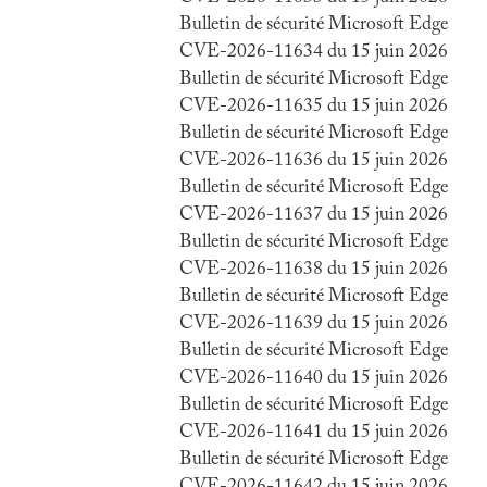
Bulletin de sécurité Microsoft Edge
CVE-2026-11634 du 15 juin 2026
Bulletin de sécurité Microsoft Edge
CVE-2026-11635 du 15 juin 2026
Bulletin de sécurité Microsoft Edge
CVE-2026-11636 du 15 juin 2026
Bulletin de sécurité Microsoft Edge
CVE-2026-11637 du 15 juin 2026
Bulletin de sécurité Microsoft Edge
CVE-2026-11638 du 15 juin 2026
Bulletin de sécurité Microsoft Edge
CVE-2026-11639 du 15 juin 2026
Bulletin de sécurité Microsoft Edge
CVE-2026-11640 du 15 juin 2026
Bulletin de sécurité Microsoft Edge
CVE-2026-11641 du 15 juin 2026
Bulletin de sécurité Microsoft Edge