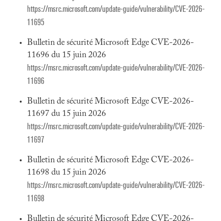
https://msrc.microsoft.com/update-guide/vulnerability/CVE-2026-
11695
Bulletin de sécurité Microsoft Edge CVE-2026-
11696 du 15 juin 2026
https://msrc.microsoft.com/update-guide/vulnerability/CVE-2026-
11696
Bulletin de sécurité Microsoft Edge CVE-2026-
11697 du 15 juin 2026
https://msrc.microsoft.com/update-guide/vulnerability/CVE-2026-
11697
Bulletin de sécurité Microsoft Edge CVE-2026-
11698 du 15 juin 2026
https://msrc.microsoft.com/update-guide/vulnerability/CVE-2026-
11698
Bulletin de sécurité Microsoft Edge CVE-2026-