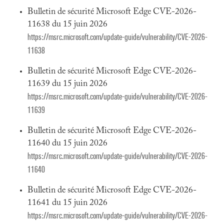
Bulletin de sécurité Microsoft Edge CVE-2026-
11638 du 15 juin 2026
https://msrc.microsoft.com/update-guide/vulnerability/CVE-2026-
11638
Bulletin de sécurité Microsoft Edge CVE-2026-
11639 du 15 juin 2026
https://msrc.microsoft.com/update-guide/vulnerability/CVE-2026-
11639
Bulletin de sécurité Microsoft Edge CVE-2026-
11640 du 15 juin 2026
https://msrc.microsoft.com/update-guide/vulnerability/CVE-2026-
11640
Bulletin de sécurité Microsoft Edge CVE-2026-
11641 du 15 juin 2026
https://msrc.microsoft.com/update-guide/vulnerability/CVE-2026-