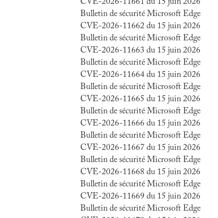
CVE-2026-11661 du 15 juin 2026
Bulletin de sécurité Microsoft Edge
CVE-2026-11662 du 15 juin 2026
Bulletin de sécurité Microsoft Edge
CVE-2026-11663 du 15 juin 2026
Bulletin de sécurité Microsoft Edge
CVE-2026-11664 du 15 juin 2026
Bulletin de sécurité Microsoft Edge
CVE-2026-11665 du 15 juin 2026
Bulletin de sécurité Microsoft Edge
CVE-2026-11666 du 15 juin 2026
Bulletin de sécurité Microsoft Edge
CVE-2026-11667 du 15 juin 2026
Bulletin de sécurité Microsoft Edge
CVE-2026-11668 du 15 juin 2026
Bulletin de sécurité Microsoft Edge
CVE-2026-11669 du 15 juin 2026
Bulletin de sécurité Microsoft Edge