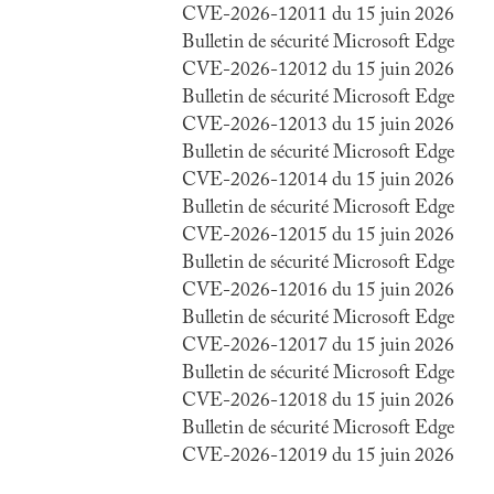
CVE-2026-12011 du 15 juin 2026
Bulletin de sécurité Microsoft Edge
CVE-2026-12012 du 15 juin 2026
Bulletin de sécurité Microsoft Edge
CVE-2026-12013 du 15 juin 2026
Bulletin de sécurité Microsoft Edge
CVE-2026-12014 du 15 juin 2026
Bulletin de sécurité Microsoft Edge
CVE-2026-12015 du 15 juin 2026
Bulletin de sécurité Microsoft Edge
CVE-2026-12016 du 15 juin 2026
Bulletin de sécurité Microsoft Edge
CVE-2026-12017 du 15 juin 2026
Bulletin de sécurité Microsoft Edge
CVE-2026-12018 du 15 juin 2026
Bulletin de sécurité Microsoft Edge
CVE-2026-12019 du 15 juin 2026