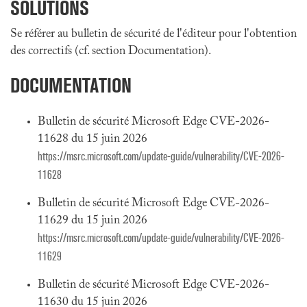
SOLUTIONS
Se référer au bulletin de sécurité de l'éditeur pour l'obtention
des correctifs (cf. section Documentation).
DOCUMENTATION
Bulletin de sécurité Microsoft Edge CVE-2026-
11628 du 15 juin 2026
https://msrc.microsoft.com/update-guide/vulnerability/CVE-2026-
11628
Bulletin de sécurité Microsoft Edge CVE-2026-
11629 du 15 juin 2026
https://msrc.microsoft.com/update-guide/vulnerability/CVE-2026-
11629
Bulletin de sécurité Microsoft Edge CVE-2026-
11630 du 15 juin 2026