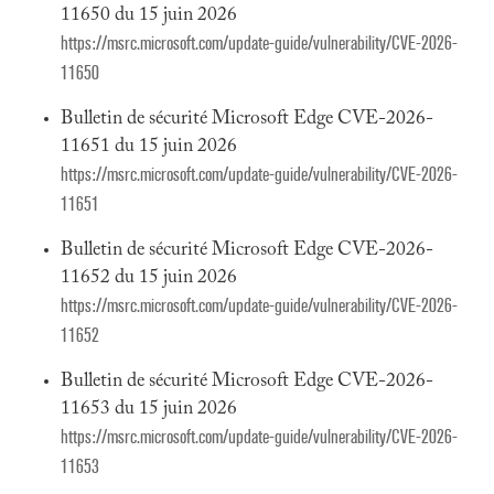
11650 du 15 juin 2026
https://msrc.microsoft.com/update-guide/vulnerability/CVE-2026-
11650
Bulletin de sécurité Microsoft Edge CVE-2026-
11651 du 15 juin 2026
https://msrc.microsoft.com/update-guide/vulnerability/CVE-2026-
11651
Bulletin de sécurité Microsoft Edge CVE-2026-
11652 du 15 juin 2026
https://msrc.microsoft.com/update-guide/vulnerability/CVE-2026-
11652
Bulletin de sécurité Microsoft Edge CVE-2026-
11653 du 15 juin 2026
https://msrc.microsoft.com/update-guide/vulnerability/CVE-2026-
11653