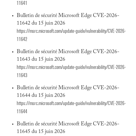
11641
Bulletin de sécurité Microsoft Edge CVE-2026-
11642 du 15 juin 2026
https://msrc.microsoft.com/update-guide/vulnerability/CVE-2026-
11642
Bulletin de sécurité Microsoft Edge CVE-2026-
11643 du 15 juin 2026
https://msrc.microsoft.com/update-guide/vulnerability/CVE-2026-
11643
Bulletin de sécurité Microsoft Edge CVE-2026-
11644 du 15 juin 2026
https://msrc.microsoft.com/update-guide/vulnerability/CVE-2026-
11644
Bulletin de sécurité Microsoft Edge CVE-2026-
11645 du 15 juin 2026