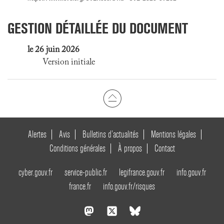
GESTION DÉTAILLÉE DU DOCUMENT
le 26 juin 2026
Version initiale
Alertes
Avis
Bulletins d’actualités
Mentions légales
Conditions générales
À propos
Contact
cyber.gouv.fr
service-public.fr
legifrance.gouv.fr
info.gouv.fr
france.fr
info.gouv.fr/risques