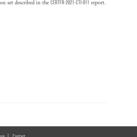
CERTFR-2021-CTI-011
on set described in the
report.
pos
Contact