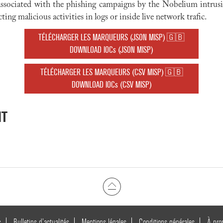
 associated with the phishing campaigns by the Nobelium intrusi
ing malicious activities in logs or inside live network trafic.
TÉLÉCHARGER LES MARQUEURS (JSON MISP) 🇬🇧
DOWNLOAD IOCs (JSON MISP)
TÉLÉCHARGER LES MARQUEURS (CSV MISP) 🇬🇧
DOWNLOAD IOCs (CSV MISP)
NT
s
Bulletins d’actualités
Mentions légales
Conditions générales
À pro