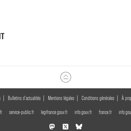
NT
s
Bulletins d’actualités
Mentions légales
Conditions générales
À pro
fr
service-public.fr
legifrance.gouv.fr
info.gouv.fr
france.fr
info.gou