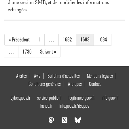
d'une session SMB, et de modifier les informations
échangées.
« Précédent
1
…
1682
1683
1684
…
1736
Suivant »
Alertes
Avis
Bulletins d’actualités
Mentions légales
Conditions générales
À propos
Contact
cyber.gouv.fr
service-public.fr
legifrance.gouv.fr
info.gouv.fr
france.fr
info.gouv.fr/risques