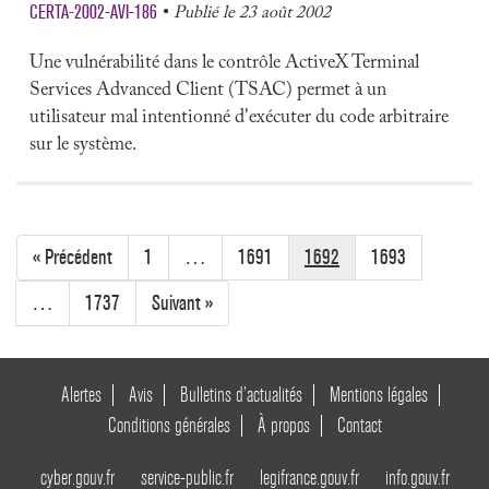
CERTA-2002-AVI-186
Publié le 23 août 2002
Une vulnérabilité dans le contrôle ActiveX Terminal
Services Advanced Client (TSAC) permet à un
utilisateur mal intentionné d'exécuter du code arbitraire
sur le système.
« Précédent
1
…
1691
1692
1693
…
1737
Suivant »
Alertes
Avis
Bulletins d’actualités
Mentions légales
Conditions générales
À propos
Contact
cyber.gouv.fr
service-public.fr
legifrance.gouv.fr
info.gouv.fr