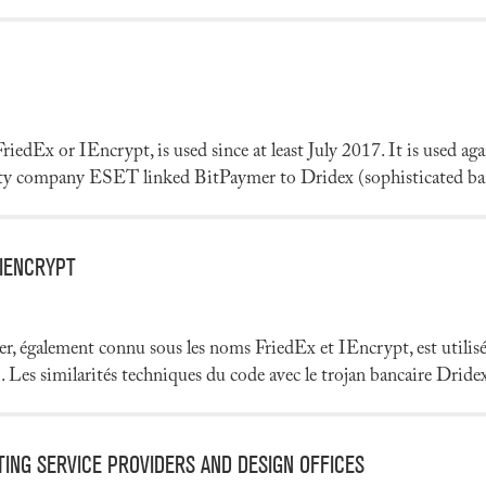
edEx or IEncrypt, is used since at least July 2017. It is used agai
rity company ESET linked BitPaymer to Dridex (sophisticated ban
/IENCRYPT
r, également connu sous les noms FriedEx et IEncrypt, est utilisé
 Les similarités techniques du code avec le trojan bancaire Dridex 
TING SERVICE PROVIDERS AND DESIGN OFFICES