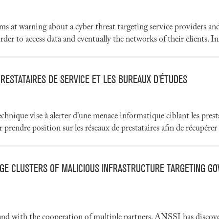
 at warning about a cyber threat targeting service providers and de
der to access data and eventually the networks of their clients. I
RESTATAIRES DE SERVICE ET LES BUREAUX D'ÉTUDES
hnique vise à alerter d’une menace informatique ciblant les prestata
 prendre position sur les réseaux de prestataires afin de récupérer 
RGE CLUSTERS OF MALICIOUS INFRASTRUCTURE TARGETING G
and with the cooperation of multiple partners, ANSSI has discovere