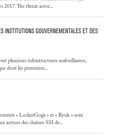
 2017. The threat actor...
ES INSTITUTIONS GOUVERNEMENTALES ET DES
rt plusieurs infrastructures malveillantes,
ue dont les premières...
 nommés « LockerGoga » et « Ryuk » sont
x acteurs des chaînes SSI de...