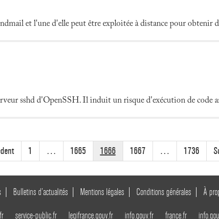
ndmail et l'une d'elle peut être exploitée à distance pour obtenir de
rveur sshd d'OpenSSH. Il induit un risque d'exécution de code arb
édent
1
…
1665
1666
1667
…
1736
S
s
Bulletins d’actualités
Mentions légales
Conditions générales
À pro
fr
service-public.fr
legifrance.gouv.fr
info.gouv.fr
france.fr
info.gou