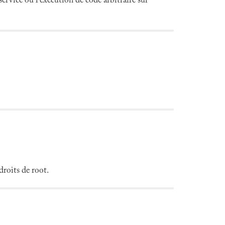
ervice ou l'exécution de code arbitraire sur
droits de root.