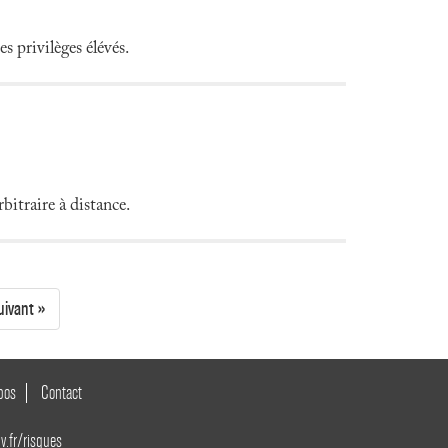
s privilèges élévés.
itraire à distance.
uivant »
pos
Contact
v.fr/risques