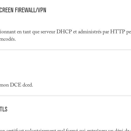
SCREEN FIREWALL/VPN
ctionnant en tant que serveur DHCP et administrés par HTTP peuv
encodés.
 démon DCE dced.
TLS