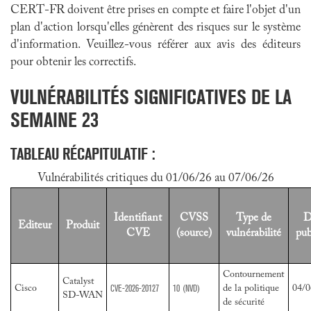
CERT-FR doivent être prises en compte et faire l'objet d'un
plan d'action lorsqu'elles génèrent des risques sur le système
d'information. Veuillez-vous référer aux avis des éditeurs
pour obtenir les correctifs.
VULNÉRABILITÉS SIGNIFICATIVES DE LA
SEMAINE 23
TABLEAU RÉCAPITULATIF :
Vulnérabilités critiques du 01/06/26 au 07/06/26
Identifiant
CVSS
Type de
D
Editeur
Produit
CVE
(source)
vulnérabilité
pub
Contournement
Catalyst
CVE-2026-20127
10
(NVD)
Cisco
de la politique
04/0
SD-WAN
de sécurité