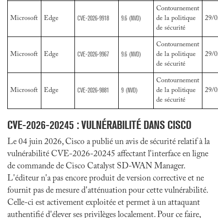
Contournement
CVE-2026-9918
9.6
(NVD)
Microsoft
Edge
de la politique
29/0
de sécurité
Contournement
CVE-2026-9967
9.6
(NVD)
Microsoft
Edge
de la politique
29/0
de sécurité
Contournement
CVE-2026-9881
9
(NVD)
Microsoft
Edge
de la politique
29/0
de sécurité
CVE-2026-20245
: VULNÉRABILITÉ DANS CISCO
Le 04 juin 2026, Cisco a publié un avis de sécurité relatif à la
vulnérabilité CVE-2026-20245 affectant l'interface en ligne
de commande de Cisco Catalyst SD-WAN Manager.
L'éditeur n'a pas encore produit de version corrective et ne
fournit pas de mesure d'atténuation pour cette vulnérabilité.
Celle-ci est activement exploitée et permet à un attaquant
authentifié d'élever ses privilèges localement. Pour ce faire,