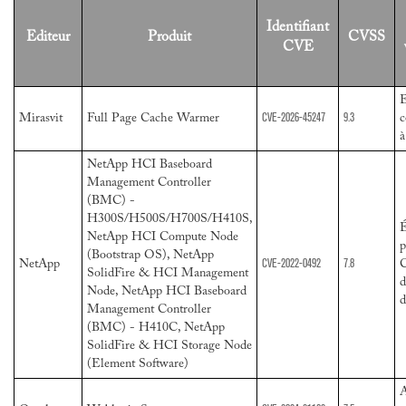
Identifiant
Editeur
Produit
CVSS
CVE
E
CVE-2026-45247
9.3
Mirasvit
Full Page Cache Warmer
c
à
NetApp HCI Baseboard
Management Controller
(BMC) -
H300S/H500S/H700S/H410S,
É
NetApp HCI Compute Node
p
(Bootstrap OS), NetApp
CVE-2022-0492
7.8
NetApp
C
SolidFire & HCI Management
d
Node, NetApp HCI Baseboard
d
Management Controller
(BMC) - H410C, NetApp
SolidFire & HCI Storage Node
(Element Software)
A