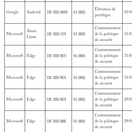
Élévation de
CVE-2025-48595
8.4
(NVD)
Google
Android
01/0
privilèges
Contournement
Azure
CVE-2026-7374
9.9
(NVD)
Microsoft
de la politique
31/0
Linux
de sécurité
Contournement
CVE-2026-9875
9.6
(NVD)
Microsoft
Edge
de la politique
31/0
de sécurité
Contournement
CVE-2026-9876
9.6
(NVD)
Microsoft
Edge
de la politique
31/0
de sécurité
Contournement
CVE-2026-9874
9.6
(NVD)
Microsoft
Edge
de la politique
29/0
de sécurité
Contournement
CVE-2026-9886
9.6
(NVD)
Microsoft
Edge
de la politique
29/0
de sécurité