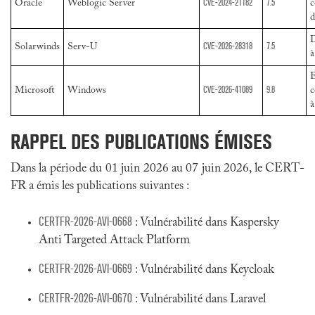
CVE-2024-21182
7.5
Oracle
Weblogic Server
c
d
D
CVE-2026-28318
7.5
Solarwinds
Serv-U
à
E
CVE-2026-41089
9.8
Microsoft
Windows
c
à
RAPPEL DES PUBLICATIONS ÉMISES
Dans la période du 01 juin 2026 au 07 juin 2026, le CERT-
FR a émis les publications suivantes :
CERTFR-2026-AVI-0668
: Vulnérabilité dans Kaspersky
Anti Targeted Attack Platform
CERTFR-2026-AVI-0669
: Vulnérabilité dans Keycloak
CERTFR-2026-AVI-0670
: Vulnérabilité dans Laravel